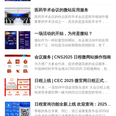
信息和服务。通常包括日程安排、演讲者和展商资
料、会议、展览地点和住宿信息、注册和支付、互
医药学术会议的微站应用服务
动和交流等重要信息。下面…
医药学术会议的特点医药学术会议是医学领域中最
重要的学术活动之一，其目的是提高医学水平，促
进知识的交流和合作。在当今医学领域，科学研究
和发展的速度越来越快。为了跟上这个快速的发展
一场活动的开始，为何是微站？
步伐，医药学者们必须经常…
微站作为一种轻量型的网站，在会展活动中的应用
非常广泛，特别是活动前期预热营销阶段，有了微
站，能帮助主办方推广活动更加简便高效。对活动
参与者来说，微站使用手机即可查看，既有颜值又
会议服务 | CNS2025 日程微网站操作指南
实用，可以全面了解活动信…
为方便广大参会代表，提供便捷高效的会议服务，
中国神经科学学会推出CNS2025 日程微网站，包含
了会议日程、特色活动、墙报交流、照片直播、会
议纪念品兑换等讯息，敬请查阅。CNS2025 日程微
日程上线 | CEC 2025 微官网日程正式上
网站一、…
线啦！
17年来，一直陪伴中国血管医生成长 大会日程上线
啦请登录微官网一睹为快经过日思夜想的等待，满
载期待的CEC日程，今天终于火热出炉、新鲜送
达！立即访问微官网，开启您的CEC2025探索之旅
日程查询功能全新上线 欢迎查询：2025浙
吧！…
江省康复医学会综合学术年会
尊敬的各位专家、同仁：浙江省康复医学会2025综
合学术年会暨浙江省康复医疗产业博览会定于11月