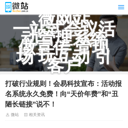
微网站
一站式会议活
动管理系统
做宣传 管现
场 玩互动 引
客户
打破行业规则！会易科技宣布：活动报
名系统永久免费！向“天价年费”和“丑
陋长链接”说不！
微站
相关资讯